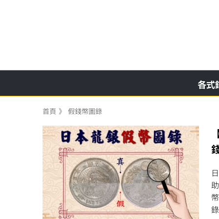
略
過
內
容
各式
首頁
假錢幣圖錄
日
助
幣
錄