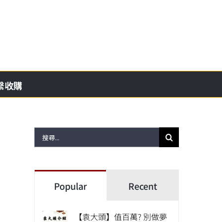
繫收購
搜
尋
結
果：
Popular
Recent
【袁大頭】值百萬? 別做夢