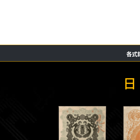
略
過
內
容
各式
日