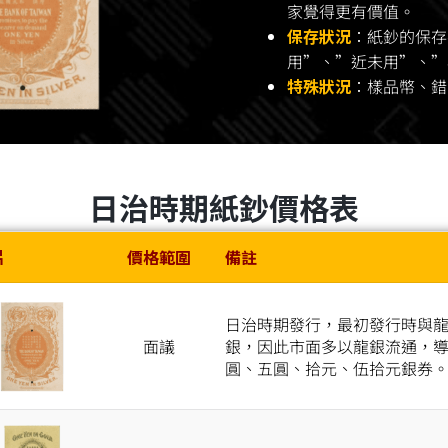
家覺得更有價值。
保存狀況
：紙鈔的保存
用”、”近未用”、”
特殊狀況
：樣品幣、錯
日治時期紙鈔價格表
片
價格範圍
備註
日治時期發行，最初發行時與
面議
銀，因此市面多以龍銀流通，
圓、五圓、拾元、伍拾元銀券