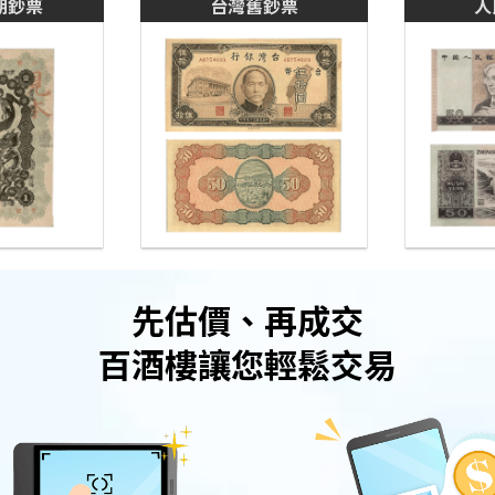
期鈔票
台灣舊鈔票
人
先估價、再成交
百酒樓讓您輕鬆交易