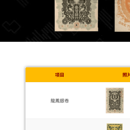
項目
照
龍鳳銀卷