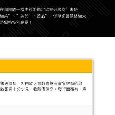
在國際間一樣由錢幣鑑定協會分級為”未使
極美”、”美品”、普品”，保存影響價格極大！
幣價格特別高昂！
龍銀等價值，但由於大眾較喜歡有實質銀價的龍
導致銀卷十分少見，收藏價值高。發行面額有：壹
。