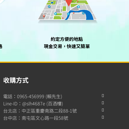
約定方便的地點
格
現金交易，快速又簡單
收購方式
電話：0965-456999 (賴先生)
Line-ID：@slh4687e (百酒樓)
台北店：中正區重慶南路二段88-1號
台中店：南屯區文心路一段58號