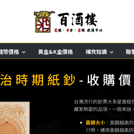
錢幣價格
黃金&K金價格
補充知識
聯
治時期紙鈔
-收購
台灣流行的鈔票大多是曾經
藏家熱愛的品項，一般來說
面額大小
：面額越高的
行時，通常面額越高的