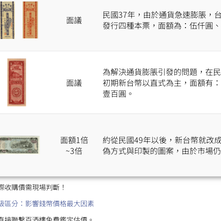
民國37年，由於通貨急速膨脹，
面議
發行四種本票，面額為：伍仟圓、
為解決通貨膨脹引發的問題，在民
面議
初期新台幣以直式為主，面額有：
壹百圓。
面額1倍
約從民國49年以後，新台幣就改
~3倍
偽方式與印製的圖案，由於市場仍
際收購價需現場判斷！
級區分：影響錢幣價格最大因素
直接聯繫百酒樓免費鑑定估價。