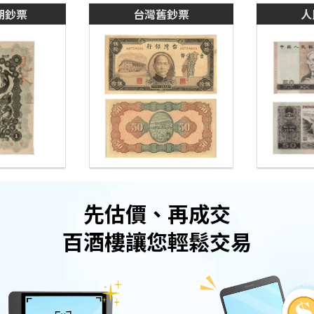
期鈔票
台灣舊鈔票
人
先估價、再成交
百酒樓讓您輕鬆交易