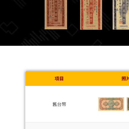
項目
照
舊台幣