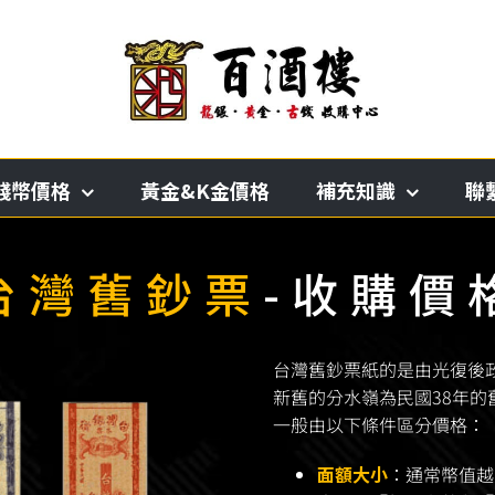
錢幣價格
黃金&K金價格
補充知識
聯
台灣舊鈔票
-收購價
台灣舊鈔票紙的是由光復後
新舊的分水嶺為民國38年
一般由以下條件區分價格：
面額大小
：通常幣值越