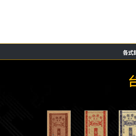
略
過
內
容
各式