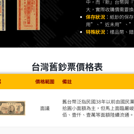
中，而『新』台幣與『
大，實際收購價需要換
保存狀況
：紙鈔的保存
用”、”近未用”、”
特殊狀況
：樣品幣、錯
台灣舊鈔票價格表
片
價格範圍
備註
舊台幣泛指民國38年以前由國民
面議
拾圓小面額為主，但馬上面臨嚴峻
佰、壹仟、壹萬等面額陸續流通。