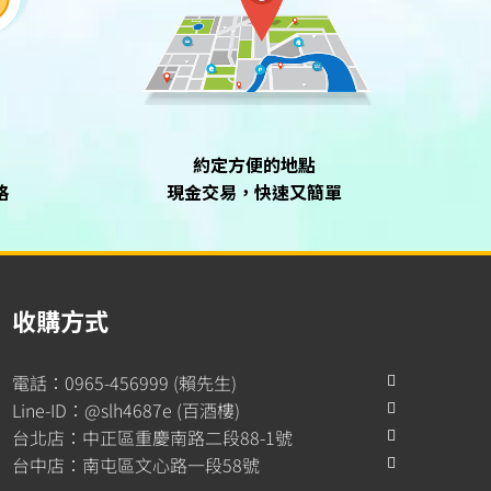
約定方便的地點
格
現金交易，快速又簡單
收購方式
電話：0965-456999 (賴先生)
Line-ID：@slh4687e (百酒樓)
台北店：中正區重慶南路二段88-1號
台中店：南屯區文心路一段58號