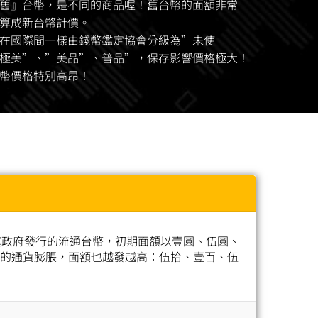
舊』台幣，是不同的商品喔！舊台幣的面額非常
算成新台幣計價。
在國際間一樣由錢幣鑑定協會分級為”未使
極美”、”美品”、普品”，保存影響價格極大！
幣價格特別高昂！
黨政府發行的流通台幣，初期面額以壹圓、伍圓、
的通貨膨脹，面額也越發越高：伍拾、壹百、伍